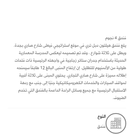
فندق 4 نجوم
يقع فندق هيلتون دبل تري في موقع استراتيجي فيعلى شارع صاري بجدة.
ويطل على ثلاثة شوارع ، وقد تم تصميمه ليعكس المدرسة المعمارية
الحديثة باستخدام جدران ستائر زجاجية في واجهته الرئيسية ذات فتحات
طولية من الألمنيوم للتظليل. إن إرتفاع المنبى البالغ 12 طابقاً سيمنحه
إطلاله مميزة على شارع صاري التجاري. يحتوي المبنى على ثلاثة أقبية
لمواقف السيارات والخدمات الكهروميكانيكية جنبًا إلى جنب مع ردهة
الاستقبال الرئيسية مع جميع وسائل الراحة الداعمة بالفندق التي تخدم
الضيوف.
النوع
فندق